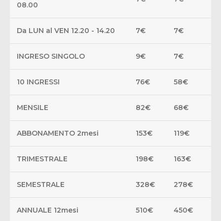
08.00
Da LUN al VEN 12.20 - 14.20
7€
7€
INGRESO SINGOLO
9€
7€
10 INGRESSI
76€
58€
MENSILE
82€
68€
ABBONAMENTO 2mesi
153€
119€
TRIMESTRALE
198€
163€
SEMESTRALE
328€
278€
ANNUALE 12mesi
510€
450€